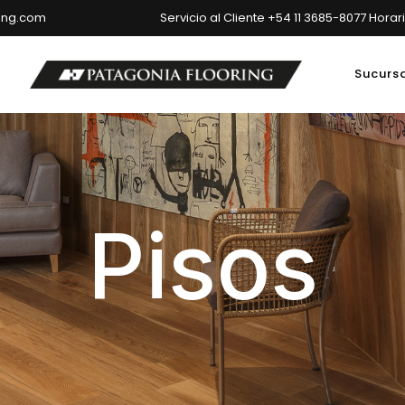
ring.com
Servicio al Cliente +54 11 3685-8077 Horar
Sucurs
ncipal: Av. del Libertador 6699, Ciudad Autónoma de Buenos Air
Pisos