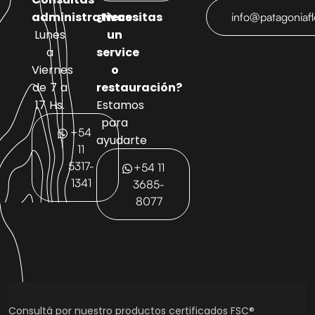
administrativas
¿Necesitas
info@patagoniaf
Lunes
un
a
service
Viernes
o
de 7 a
restauración?
17 Hs.
Estamos
para
+54
ayudarte
11
5317-
+54 11
1341
3685-
8077
Consultá por nuestro productos certificados FSC®