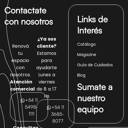
Contactate
Links de
con nosotros
Interés
¿Ya sos
Catálogo
Renová
cliente?
tu
Estamos
Magazine
espacio
para
Guía de Cuidados
con
ayudarte
nosotros.
Lunes a
Blog
Atención
viernes
Sumate a
comercial
de 8 a 17
nuestro
Hs
+54 11
equipo
5498-
+54 11
1111
3685-
8077
Consultas