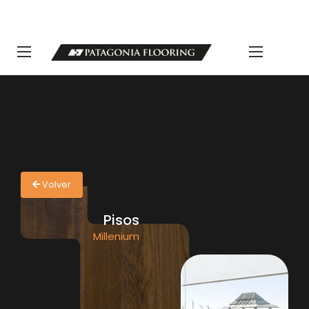
LLAMANOS 11 5498-1111 | info@patagoniaflooring.com
Servicio al Cliente +54 11 3685-8077 Horarios de atención Lunes a
Viernes de 8 a 17 hs.
Volver
Pisos
Millenium