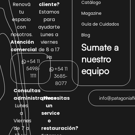
Catálogo
Renová
cliente?
tu
Estamos
Magazine
espacio
para
Guía de Cuidados
con
ayudarte
nosotros.
Lunes a
Blog
Atención
viernes
Sumate a
comercial
de 8 a 17
nuestro
Hs
+54 11
equipo
5498-
+54 11
1111
3685-
8077
Consultas
administrativas
¿Necesitas
info@patagoniaf
Lunes
un
a
service
Viernes
o
de 7 a
restauración?