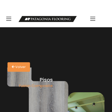
LLAMANOS 11 5498-1111 | info@patagoniaflooring.com
Servicio al Cliente +54 11 3685-8077 Horarios de atención Lunes a
Viernes de 8 a 17 hs.
Volver
Pisos
Fusion Composite