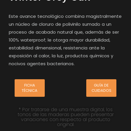
Este avance tecnológico combina magistralmente
un núcleo de cloruro de polivinilo sumado a un
proceso de acabado natural que, además de ser
100% waterproof; le otorga mayor durabilidad,
estabilidad dimensional, resistencia ante la
exposición al calor, la luz, productos químicos y
nocivos agentes bacterianos.
FICHA
GUÍA DE
TÉCNICA
CUIDADOS
* Por tratarse de una muestra digital, los
tonos de las maderas pueden presentar
variaciones con respecto al producto
original.