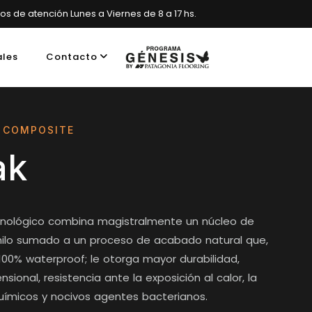
ios de atención Lunes a Viernes de 8 a 17 hs.
ales
Contacto
es, Argentina
 COMPOSITE
ak
cnológico combina magistralmente un núcleo de
vinilo sumado a un proceso de acabado natural que,
00% waterproof; le otorga mayor durabilidad,
sional, resistencia ante la exposición al calor, la
químicos y nocivos agentes bacterianos.