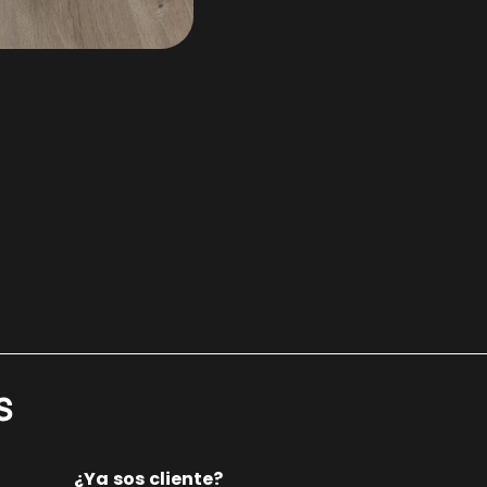
s
¿Ya sos cliente?