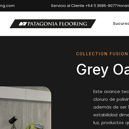
ring.com
Servicio al Cliente +54 11 3685-8077 Horar
Sucurs
ncipal: Av. del Libertador 6699, Ciudad Autónoma de Buenos Air
COLLECTION FUSION
Grey O
Este avance te
cloruro de poli
además de ser 1
estabilidad dimen
luz, productos 