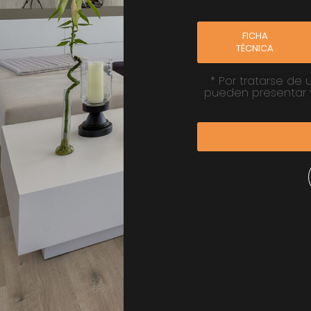
FICHA
TÉCNICA
* Por tratarse de 
pueden presentar v