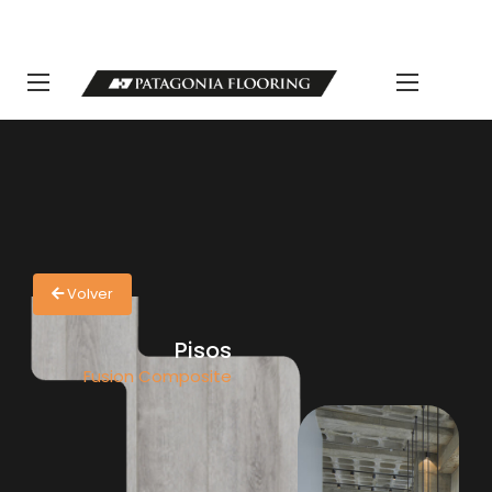
LLAMANOS 11 5498-1111 | info@patagoniaflooring.com
Servicio al Cliente +54 11 3685-8077 Horarios de atención Lunes a
Viernes de 8 a 17 hs.
Volver
Pisos
Fusion Composite