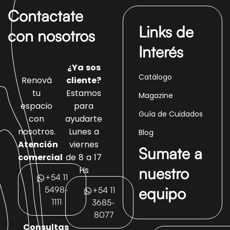
Contactate
Links de
con nosotros
Interés
¿Ya sos
Catálogo
Renová
cliente?
tu
Estamos
Magazine
espacio
para
Guía de Cuidados
con
ayudarte
nosotros.
Lunes a
Blog
Atención
viernes
Sumate a
comercial
de 8 a 17
nuestro
Hs
+54 11
equipo
5498-
+54 11
1111
3685-
8077
Consultas