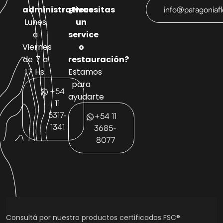
administrativas
¿Necesitas
info@patagoniaf
Lunes
un
a
service
Viernes
o
de 7 a
restauración?
17 Hs.
Estamos
para
+54
ayudarte
11
5317-
+54 11
1341
3685-
8077
Consultá por nuestro productos certificados FSC®