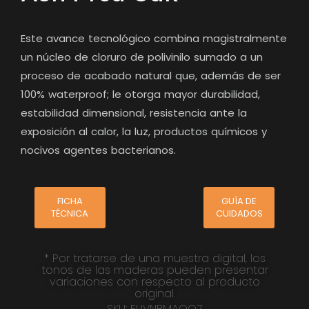
Este avance tecnológico combina magistralmente
un núcleo de cloruro de polivinilo sumado a un
proceso de acabado natural que, además de ser
100% waterproof; le otorga mayor durabilidad,
estabilidad dimensional, resistencia ante la
exposición al calor, la luz, productos químicos y
nocivos agentes bacterianos.
FICHA
GUÍA DE
TÉCNICA
CUIDADOS
* Por tratarse de una muestra digital, los
tonos de las maderas pueden presentar
variaciones con respecto al producto
original.
SKU: FUVNBMAOO7