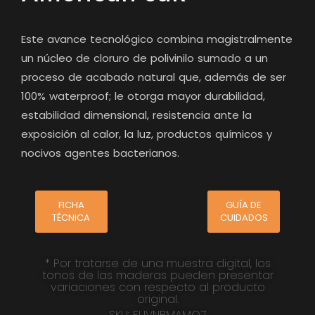
Este avance tecnológico combina magistralmente
un núcleo de cloruro de polivinilo sumado a un
proceso de acabado natural que, además de ser
100% waterproof; le otorga mayor durabilidad,
estabilidad dimensional, resistencia ante la
exposición al calor, la luz, productos químicos y
nocivos agentes bacterianos.
FICHA
GUÍA DE
TÉCNICA
CUIDADOS
* Por tratarse de una muestra digital, los
tonos de las maderas pueden presentar
variaciones con respecto al producto
original.
SKU: FUVNBMAMO7