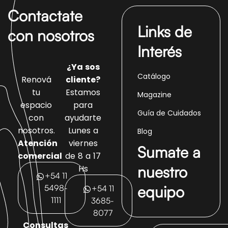
Contactate
Links de
con nosotros
Interés
¿Ya sos
Catálogo
Renová
cliente?
tu
Estamos
Magazine
espacio
para
Guía de Cuidados
con
ayudarte
nosotros.
Lunes a
Blog
Atención
viernes
Sumate a
comercial
de 8 a 17
nuestro
Hs
+54 11
equipo
5498-
+54 11
1111
3685-
8077
Consultas