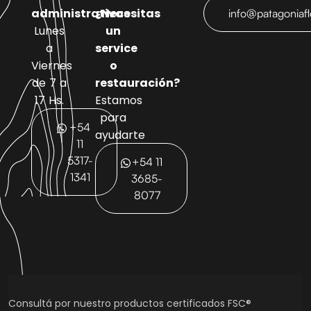
administrativas
¿Necesitas
info@patagoniaf
Lunes
un
a
service
Viernes
o
de 7 a
restauración?
17 Hs.
Estamos
para
+54
ayudarte
11
5317-
+54 11
1341
3685-
8077
Consultá por nuestro productos certificados FSC®