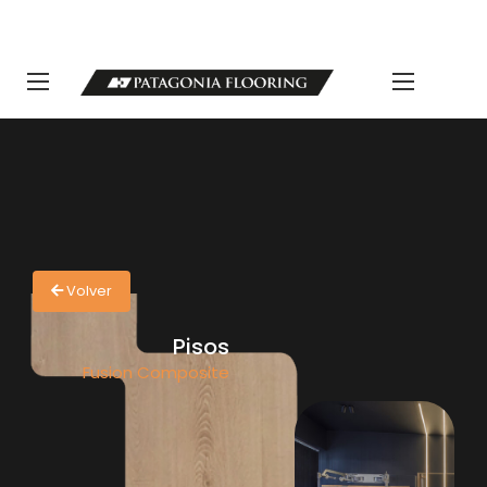
LLAMANOS 11 5498-1111 | info@patagoniaflooring.com
Servicio al Cliente +54 11 3685-8077 Horarios de atención Lunes a
Viernes de 8 a 17 hs.
Volver
Pisos
Fusion Composite