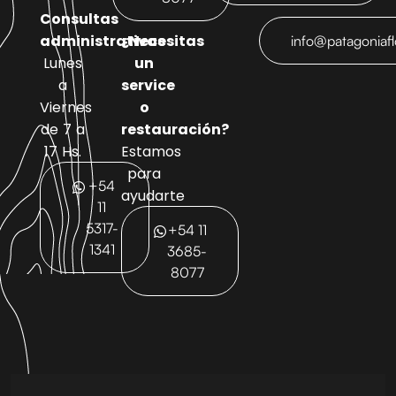
Consultas
administrativas
¿Necesitas
info@patagoniaf
Lunes
un
a
service
Viernes
o
de 7 a
restauración?
17 Hs.
Estamos
para
+54
ayudarte
11
5317-
+54 11
1341
3685-
8077