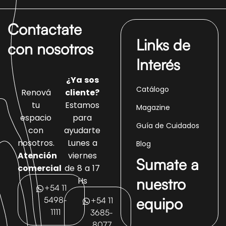
Contactate
Links de
con nosotros
Interés
¿Ya sos
Catálogo
Renová
cliente?
tu
Estamos
Magazine
espacio
para
Guía de Cuidados
con
ayudarte
nosotros.
Lunes a
Blog
Atención
viernes
Sumate a
comercial
de 8 a 17
nuestro
Hs
+54 11
equipo
5498-
+54 11
1111
3685-
8077