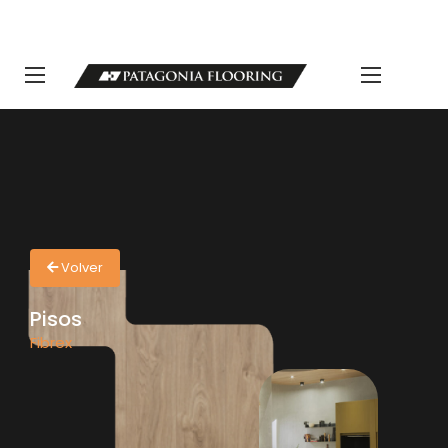
LLAMANOS 11 5498-1111 | info@patagoniaflooring.com
Servicio al Cliente +54 11 3685-8077 Horarios de atención Lunes a
Viernes de 8 a 17 hs.
Volver
Pisos
Fibrex