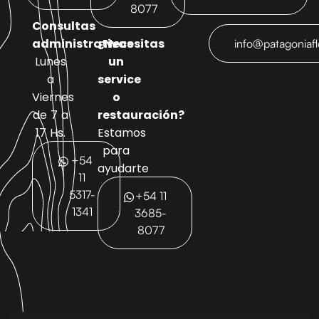
8077
Consultas
administrativas
¿Necesitas
info@patagoniaf
Lunes
un
a
service
Viernes
o
de 7 a
restauración?
17 Hs.
Estamos
para
+54
ayudarte
11
5317-
+54 11
1341
3685-
8077