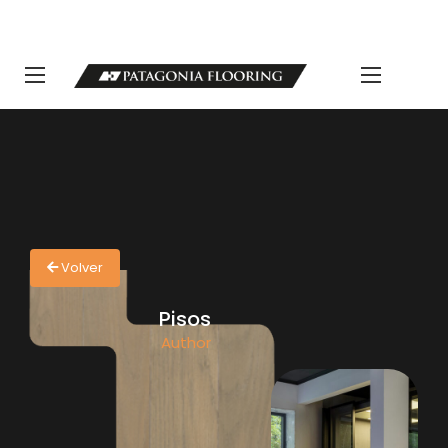
LLAMANOS 11 5498-1111 | info@patagoniaflooring.com
Servicio al Cliente +54 11 3685-8077 Horarios de atención Lunes a
Viernes de 8 a 17 hs.
Volver
Pisos
Author