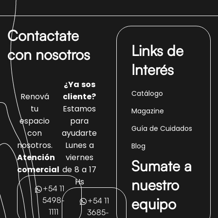
Contactate
Links de
con nosotros
Interés
¿Ya sos
Catálogo
Renová
cliente?
tu
Estamos
Magazine
espacio
para
Guía de Cuidados
con
ayudarte
nosotros.
Lunes a
Blog
Atención
viernes
Sumate a
comercial
de 8 a 17
nuestro
Hs
+54 11
equipo
5498-
+54 11
1111
3685-