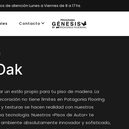
ios de atención Lunes a Viernes de 8 a 17 hs.
ales
Contacto
es, Argentina
R
Oak
r un estilo propio para tu piso de madera. La
ecoración no tiene límites en Patagonia Flooring.
 y texturas se hacen realidad con nuestros
ma tecnología. Nuestros «Pisos de Autor» te
n ambiente absolutamente innovador y sofisticado,