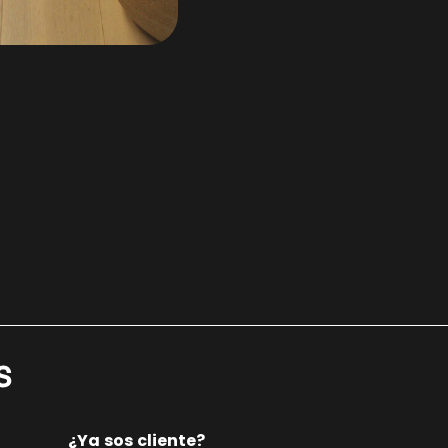
s
¿Ya sos cliente?