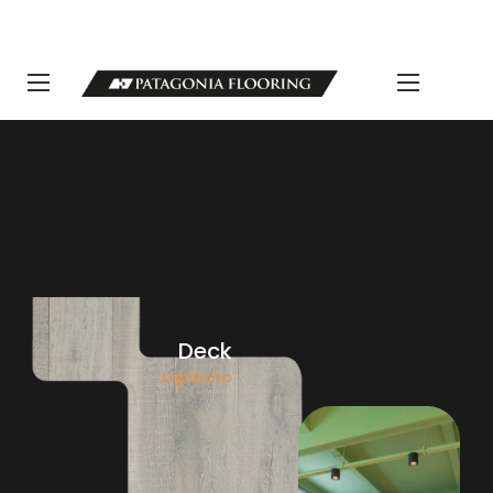
LLAMANOS 11 5498-1111 | info@patagoniaflooring.com
Servicio al Cliente +54 11 3685-8077 Horarios de atención Lunes a
Viernes de 8 a 17 hs.
Deck
Lapacho