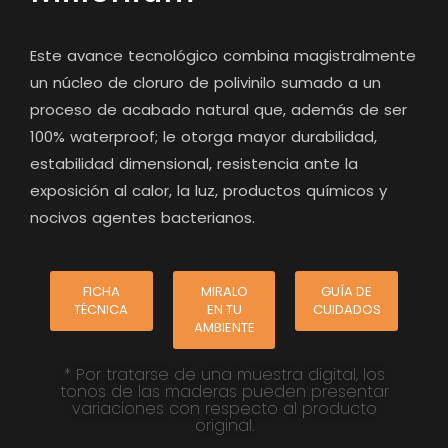
Este avance tecnológico combina magistralmente
un núcleo de cloruro de polivinilo sumado a un
proceso de acabado natural que, además de ser
100% waterproof; le otorga mayor durabilidad,
estabilidad dimensional, resistencia ante la
exposición al calor, la luz, productos químicos y
nocivos agentes bacterianos.
FICHA
MIRALO
GUÍA DE
TÉCNICA
EN TU
CUIDADOS
AMBIENTE
* Por tratarse de una muestra digital, los
tonos de las maderas pueden presentar
variaciones con respecto al producto
original.