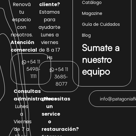
Catálogo
Renová
cliente?
tu
Estamos
Magazine
espacio
para
Guía de Cuidados
con
ayudarte
nosotros.
Lunes a
Blog
Atención
viernes
Sumate a
comercial
de 8 a 17
nuestro
Hs
+54 11
equipo
5498-
+54 11
1111
3685-
8077
Consultas
administrativas
¿Necesitas
info@patagoniaf
Lunes
un
a
service
Viernes
o
de 7 a
restauración?