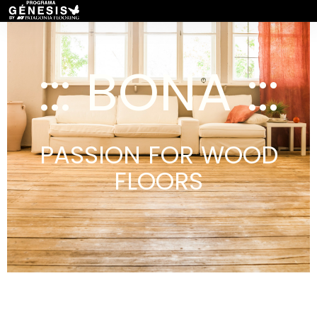
::: BONA :::
PASSION FOR WOOD
FLOORS