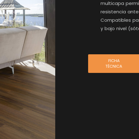
multicapa permi
resistencia ant
Compatibles para
y bajo nivel (só
FICHA
TÉCNICA