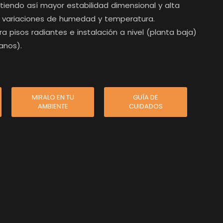
tiendo así mayor estabilidad dimensional y alta
e variaciones de humedad y temperatura.
 pisos radiantes e instalación a nivel (planta baja)
tanos).
MIRALO EN TU
GUÍA DE
AMBIENTE
CUIDADOS