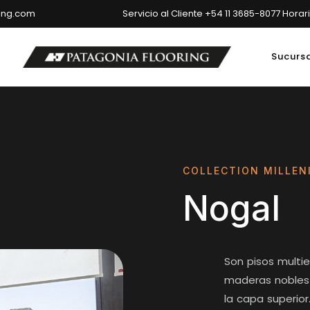
ring.com
Servicio al Cliente +54 11 3685-8077 Horar
Sucurs
ncipal: Av. del Libertador 6699, Ciudad Autónoma de Buenos Air
COLLECTION MILLEN
Nogal
Son pisos multi
maderas nobles 
la capa superior