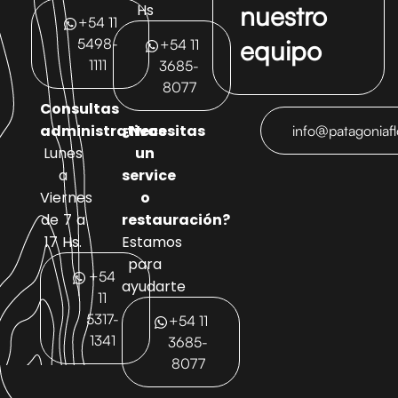
nuestro
Hs
+54 11
equipo
5498-
+54 11
1111
3685-
8077
Consultas
administrativas
¿Necesitas
info@patagoniaf
Lunes
un
a
service
Viernes
o
de 7 a
restauración?
17 Hs.
Estamos
para
+54
ayudarte
11
5317-
+54 11
1341
3685-
8077