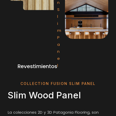
n
S
l
i
m
P
a
n
e
Revestimientos
l
COLLECTION FUSION SLIM PANEL
Slim Wood Panel
La colecciones 2D y 3D Patagonia Flooring, son