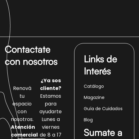
Contactate
Links de
con nosotros
Interés
¿Ya sos
Catálogo
Renová
cliente?
tu
Estamos
Magazine
espacio
para
Guía de Cuidados
con
ayudarte
nosotros.
Lunes a
Blog
Atención
viernes
Sumate a
comercial
de 8 a 17